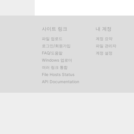
사이트 링크
내 계정
파일 업로드
계정 요약
로그인/회원가입
파일 관리자
FAQ/도움말
계정 설정
Windows 업로더
여러 링크 통합
File Hosts Status
API Documentation