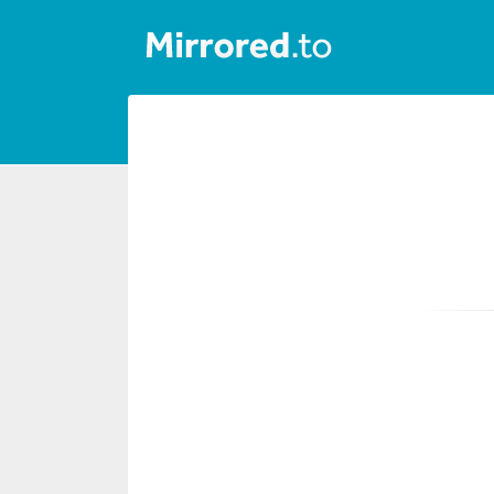
업
로
드
로
그
인/
회
원
가
입