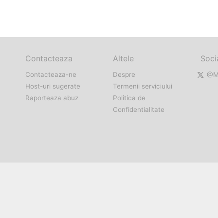
Contacteaza
Altele
Soci
Contacteaza-ne
Despre
@Mi
Host-uri sugerate
Termenii serviciului
Raporteaza abuz
Politica de
Confidentialitate