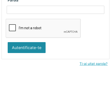
Parola
Autentificate-te
Ti-ai uitat parola?