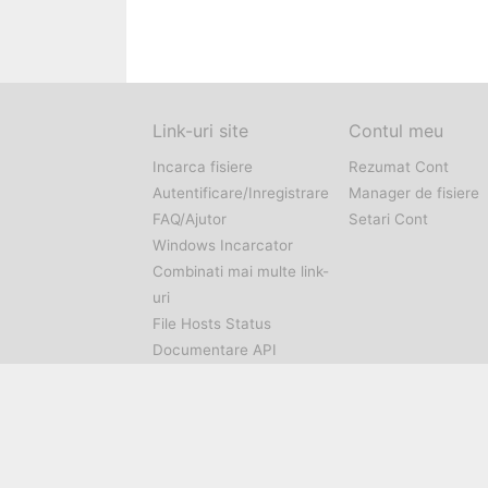
Link-uri site
Contul meu
Incarca fisiere
Rezumat Cont
Autentificare/Inregistrare
Manager de fisiere
FAQ/Ajutor
Setari Cont
Windows Incarcator
Combinati mai multe link-
uri
File Hosts Status
Documentare API