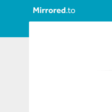
Incarca
Autentificare/Inregistrare
News
&
Updates
Instrumente
Ajutor