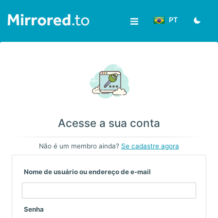
PT
Enviar
Acesso/Registro
News
&
Acesse a sua conta
Updates
Não é um membro ainda?
Se cadastre agora
Ferramentas
Nome de usuário ou endereço de e-mail
Ajuda
Senha