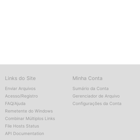
Links do Site
Minha Conta
Enviar Arquivos
Sumário da Conta
Acesso/Registro
Gerenciador de Arquivo
FAQ/Ajuda
Configurações da Conta
Remetente do Windows
Combinar Múltiplos Links
File Hosts Status
API Documentation